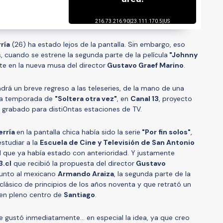
ría
(26) ha estado lejos de la pantalla. Sin embargo, eso
, cuando se estrene la segunda parte de la película
"Johnny
te en la nueva musa del director
Gustavo Graef Marino
.
endrá un breve regreso a las teleseries, de la mano de una
cera temporada de
"Soltera otra vez"
, en
Canal 13
, proyecto
 grabado para disti0ntas estaciones de TV.
erría
en la pantalla chica había sido la serie
"Por fin solos"
,
estudiar a la
Escuela de Cine y Televisión de San Antonio
 el que ya había estado con anterioridad. Y justamente
3.cl
que recibió la propuesta del director
Gustavo
junto al mexicano
Armando Araiza
, la segunda parte de la
 clásico de principios de los años noventa y que retrató un
 en pleno centro de
Santiago
.
gustó inmediatamente... en especial la idea, ya que creo