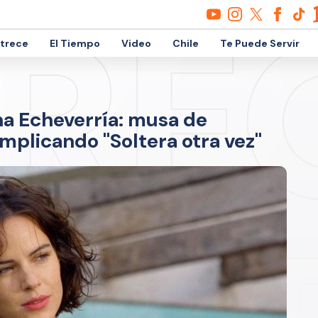
etrece
El Tiempo
Video
Chile
Te Puede Servir
na Echeverría: musa de
mplicando "Soltera otra vez"