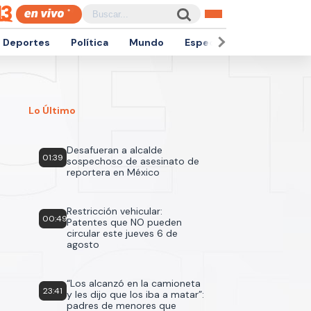
Deportes
Política
Mundo
Espectáculos
Empren
Lo Último
Desafueran a alcalde
01:39
sospechoso de asesinato de
reportera en México
Restricción vehicular:
00:49
Patentes que NO pueden
circular este jueves 6 de
agosto
“Los alcanzó en la camioneta
23:41
y les dijo que los iba a matar”:
padres de menores que