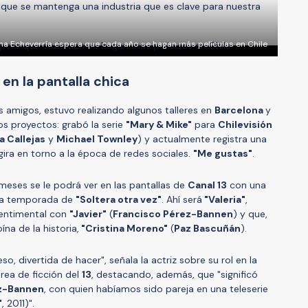
 que se mantenga una industria que es clave para nuestra
na Echeverría espera que cada año se hagan más películas en Chile
en la pantalla chica
os amigos, estuvo realizando algunos talleres en
Barcelona
y
s proyectos: grabó la serie
"Mary & Mike"
para
Chilevisión
a Callejas
y
Michael Townley
) y actualmente registra una
gira en torno a la época de redes sociales.
"Me gustas"
.
meses se le podrá ver en las pantallas de
Canal 13
con una
cera temporada de
"Soltera otra vez"
. Ahí será
"Valeria"
,
sentimental con
"Javier"
(
Francisco Pérez-Bannen
) y que,
na de la historia,
"Cristina Moreno"
(
Paz Bascuñán
).
so, divertida de hacer", señala la actriz sobre su rol en la
rea de ficción del
13
, destacando, además, que "significó
z-Bannen
, con quien habíamos sido pareja en una teleserie
"
, 2011)".