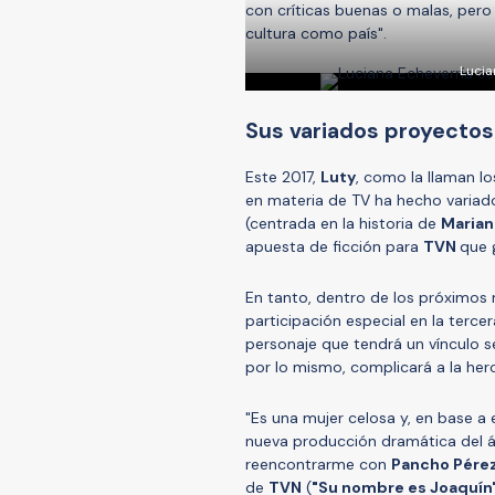
con críticas buenas o malas, pero
cultura como país".
Lucia
Sus variados proyectos 
Este 2017,
Luty
, como la llaman l
en materia de TV ha hecho variado
(centrada en la historia de
Marian
apuesta de ficción para
TVN
que 
En tanto, dentro de los próximos 
participación especial en la ter
personaje que tendrá un vínculo 
por lo mismo, complicará a la heroí
"Es una mujer celosa y, en base a e
nueva producción dramática del á
reencontrarme con
Pancho Pére
de
TVN
(
"Su nombre es Joaquín