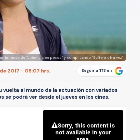
erría: musa de "Johnny cien pesos" y complicando "Soltera otra vez"
de 2017 - 08:07 hrs.
Seguir a T13 en
su vuelta al mundo de la actuación con variados
os se podrá ver desde el jueves en los cines.