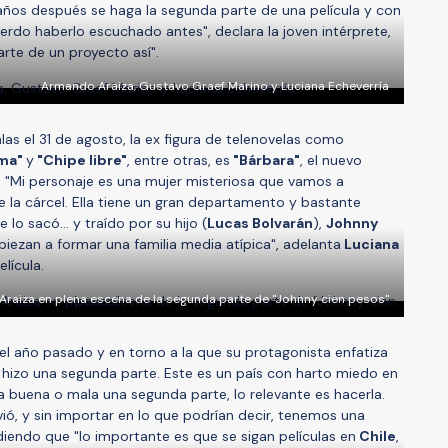
años después se haga la segunda parte de una película y con
erdo haberlo escuchado antes", declara la joven intérprete,
rte de un proyecto así".
Armando Araiza, Gustavo Graef Marino y Luciana Echeverría
las el 31 de agosto, la ex figura de telenovelas como
ama"
y
"Chipe libre"
, entre otras, es
"Bárbara"
, el nuevo
. "Mi personaje es una mujer misteriosa que vamos a
 la cárcel. Ella tiene un gran departamento y bastante
o sacó... y traído por su hijo (
Lucas Bolvarán
),
Johnny
iezan a formar una familia media atípica", adelanta
Luciana
lícula.
Araiza en plena escena de la segunda parte de "Johnny cien pesos"
 el año pasado y en torno a la que su protagonista enfatiza
 hizo una segunda parte. Este es un país con harto miedo en
a buena o mala una segunda parte, lo relevante es hacerla.
evió, y sin importar en lo que podrían decir, tenemos una
diendo que "lo importante es que se sigan películas en
Chile
,