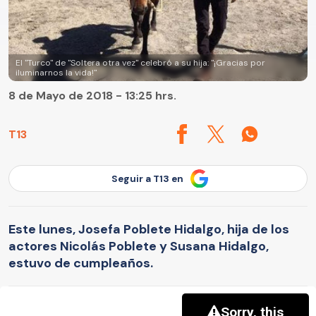
El "Turco" de "Soltera otra vez" celebró a su hija: "¡Gracias por
iluminarnos la vida!"
8 de Mayo de 2018 - 13:25 hrs.
T13
Seguir a T13 en
Este lunes, Josefa Poblete Hidalgo, hija de los
actores Nicolás Poblete y Susana Hidalgo,
estuvo de cumpleaños.