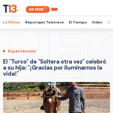
Lo Último
Reportajes Teletrece
El Tiempo
Video
Ch
Espectáculos
El "Turco" de "Soltera otra vez" celebró
a su hija: "¡Gracias por iluminarnos la
vida!"