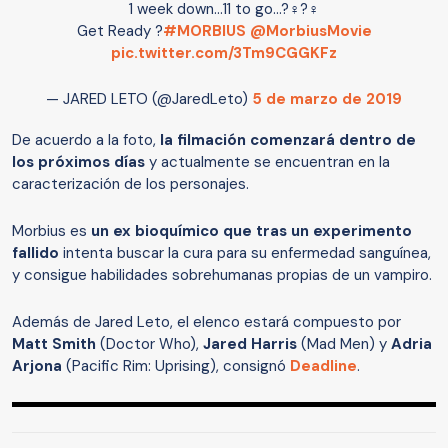
1 week down...11 to go...?‍♀️?‍♀️
Get Ready ?
#MORBIUS
@MorbiusMovie
pic.twitter.com/3Tm9CGGKFz
— JARED LETO (@JaredLeto)
5 de marzo de 2019
De acuerdo a la foto,
la filmación comenzará dentro de
los próximos días
y actualmente se encuentran en la
caracterización de los personajes.
Morbius es
un ex bioquímico que tras un experimento
fallido
intenta buscar la cura para su enfermedad sanguínea,
y consigue habilidades sobrehumanas propias de un vampiro.
Además de Jared Leto, el elenco estará compuesto por
Matt Smith
(Doctor Who),
Jared Harris
(Mad Men) y
Adria
Arjona
(Pacific Rim: Uprising), consignó
Deadline
.