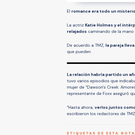
El
romance era todo un misteri
La actriz
Katie Holmes y el intér
relajados
caminando de la mano p
De acuerdo a TMZ,
la pareja llev
que pueden.
La relación habría partido un 
tuvo varios episodios que indicab
mujer de "Dawson's Creek: Amores j
representante de Foxx aseguró que
"Hasta ahora,
verlos juntos com
escribieron los redactores de TMZ
ETIQUETAS DE ESTA NOT