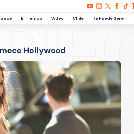
etrece
El Tiempo
Video
Chile
Te Puede Servir
emece Hollywood