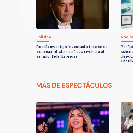
Política
Nacio
Fiscalía investiga “eventual situación de
Por "p
violencia intrafamiliar” que involucra al
solicit
senador Fidel Espinoza
direct
Castill
MÁS DE ESPECTÁCULOS