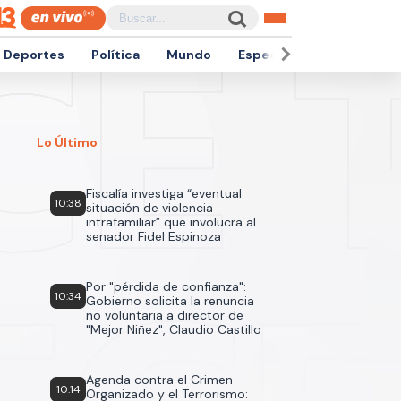
Deportes
Política
Mundo
Espectáculos
Empren
Lo Último
Fiscalía investiga “eventual
10:38
situación de violencia
intrafamiliar” que involucra al
senador Fidel Espinoza
Por "pérdida de confianza":
10:34
Gobierno solicita la renuncia
no voluntaria a director de
"Mejor Niñez", Claudio Castillo
Agenda contra el Crimen
10:14
Organizado y el Terrorismo: