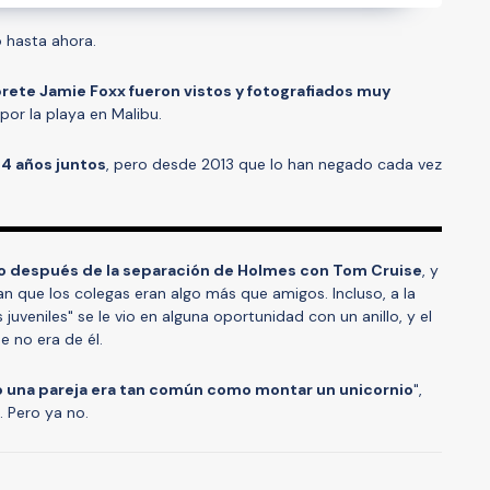
o
hasta ahora.
prete Jamie Foxx fueron vistos y fotografiados muy
or la playa en Malibu.
a 4 años juntos
, pero desde 2013 que lo han negado cada vez
año después de la separación de Holmes con Tom Cruise
, y
an que los colegas eran algo más que amigos. Incluso, a la
uveniles" se le vio en alguna oportunidad con un anillo, y el
 no era de él.
o una pareja era tan común como montar un unicornio
",
. Pero ya no.
A