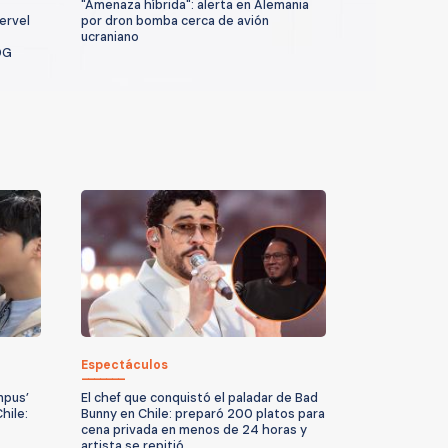
"Amenaza híbrida": alerta en Alemania
ervel
por dron bomba cerca de avión
ucraniano
DG
Espectáculos
mpus’
El chef que conquistó el paladar de Bad
hile:
Bunny en Chile: preparó 200 platos para
cena privada en menos de 24 horas y
artista se repitió