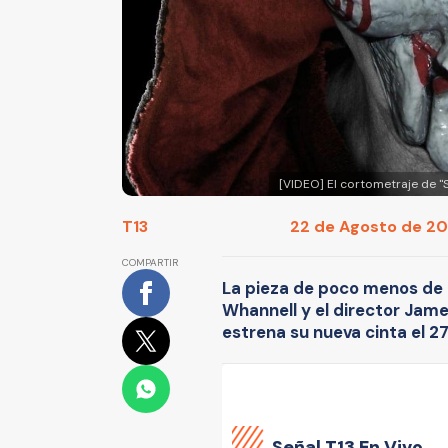
[VIDEO] El cortometraje de "
T13
22 de Agosto de 201
COMPARTIR
La pieza de poco menos de 1
Whannell y el director Jam
estrena su nueva cinta el 2
Señal
T13 En Vivo