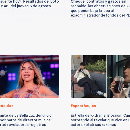
suerte hoy?: Resultados del Loto
Cheque, contratos y gastos sin
 5461 del jueves 6 de agosto
respaldo: las observaciones del S
que ponen bajo la lupa al
exadministrador de fondos del P
táculos
Espectáculos
ante de La Bella Luz denunció
Estrella de K-drama ‘Blossom Ca
por parte de director musical:
sorprende al revelar que vive en C
tió reveladores registros
actor explicó sus razones