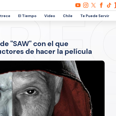
etrece
El Tiempo
Video
Chile
Te Puede Servir
 de "SAW" con el que
ctores de hacer la película