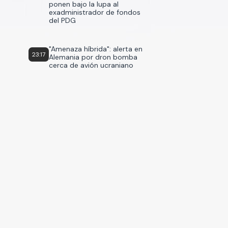
ponen bajo la lupa al
exadministrador de fondos
del PDG
"Amenaza híbrida": alerta en
23:17
Alemania por dron bomba
cerca de avión ucraniano