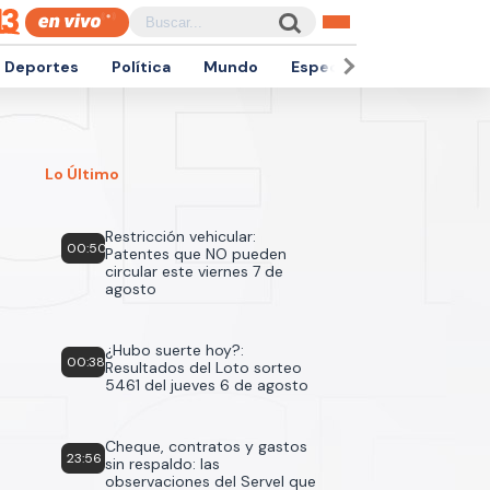
Deportes
Política
Mundo
Espectáculos
Empren
Lo Último
Restricción vehicular:
00:50
Patentes que NO pueden
circular este viernes 7 de
agosto
¿Hubo suerte hoy?:
00:38
Resultados del Loto sorteo
5461 del jueves 6 de agosto
Cheque, contratos y gastos
23:56
sin respaldo: las
observaciones del Servel que