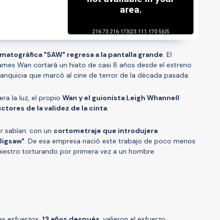
ematográfica "SAW" regresa a la pantalla grande
. El
ames Wan cortará un hiato de casi 8 años desde el estreno
ranquicia que marcó al cine de terror de la década pasada.
era la luz, el propio
Wan y el guionista Leigh Whannell
tores de la validez de la cinta
.
or sabían: con un
cortometraje que introdujera
"Jigsaw"
. De esa empresa nació este trabajo de poco menos
iniestro torturando por primera vez a un hombre.
es esfuerzos,
13 años después
, valieron el esfuerzo.