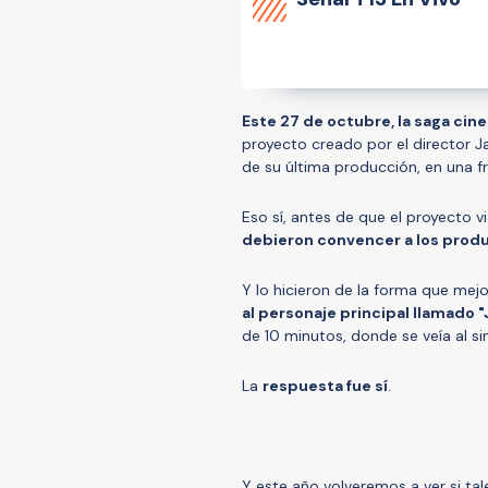
Este 27 de octubre, la saga cin
proyecto creado por el director J
de su última producción, en una f
Eso sí, antes de que el proyecto vi
debieron convencer a los produc
Y lo hicieron de la forma que mej
al personaje principal llamado 
de 10 minutos, donde se veía al s
La
respuesta fue sí
.
Y este año volveremos a ver si tal