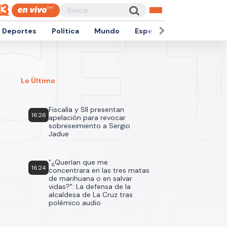
Deportes
Política
Mundo
Espectáculos
Empren
Lo Último
Fiscalía y SII presentan
16:26
apelación para revocar
sobreseimiento a Sergio
Jadue
"¿Querían que me
16:24
concentrara en las tres matas
de marihuana o en salvar
vidas?": La defensa de la
alcaldesa de La Cruz tras
polémico audio