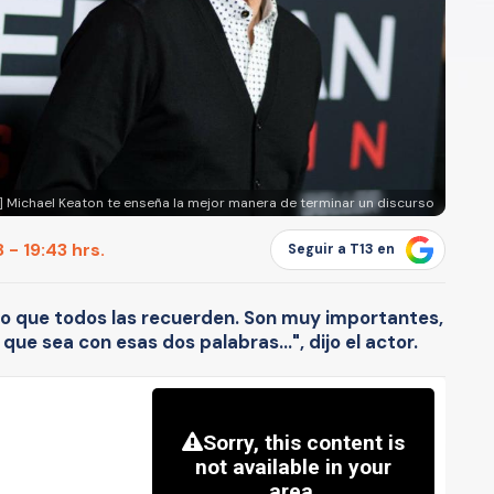
] Michael Keaton te enseña la mejor manera de terminar un discurso
 - 19:43 hrs.
Seguir a T13 en
ro que todos las recuerden. Son muy importantes,
o que sea con esas dos palabras...", dijo el actor.