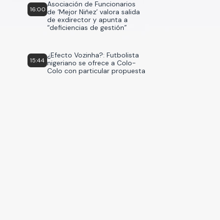
Asociación de Funcionarios
16:00
de ‘Mejor Niñez’ valora salida
de exdirector y apunta a
“deficiencias de gestión”
¿Efecto Vozinha?: Futbolista
15:44
nigeriano se ofrece a Colo-
Colo con particular propuesta