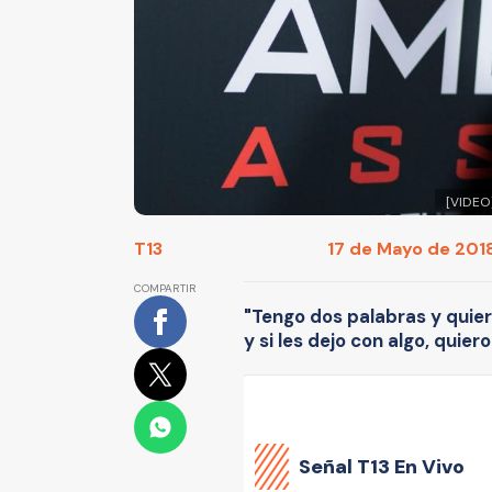
[VIDEO
T13
17 de Mayo de 2018
COMPARTIR
"Tengo dos palabras y quie
y si les dejo con algo, quier
Señal
T13 En Vivo