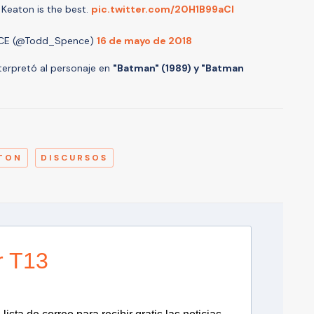
 Keaton is the best.
pic.twitter.com/20H1B99aCl
CE (@Todd_Spence)
16 de mayo de 2018
nterpretó al personaje en
"Batman" (1989) y "Batman
A
TON
DISCURSOS
r T13