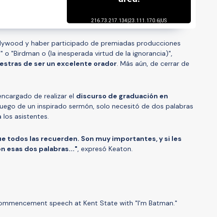
llywood y haber participado de premiadas producciones
 o "Birdman o (la inesperada virtud de la ignorancia)",
stras de ser un excelente orador
. Más aún, de cerrar de
 encargado de realizar el
discurso de graduación en
 luego de un inspirado sermón, solo necesitó de dos palabras
 los asistentes.
e todos las recuerden. Son muy importantes, y si les
n esas dos palabras..."
, expresó Keaton.
commencement speech at Kent State with "I'm Batman."