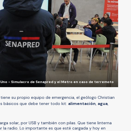
Uno - Simulacro de Senapred y el Metro en caso de terremoto
tiene su propio equipo de emergencia, el geólogo Christian
s básicos que debe tener todo kit:
alimentación
,
agua
,
rga solar, por USB y también con pilas. Que tiene linterna
ar la radio. Lo importante es que esté cargada y hoy en