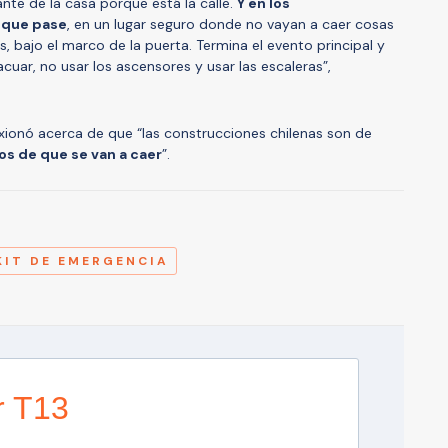
ante de la casa porque está la calle.
Y en los
 que pase
, en un lugar seguro donde no vayan a caer cosas
s, bajo el marco de la puerta. Termina el evento principal y
acuar, no usar los ascensores y usar las escaleras”,
exionó acerca de que “las construcciones chilenas son de
s de que se van a caer
”.
A
KIT DE EMERGENCIA
r T13