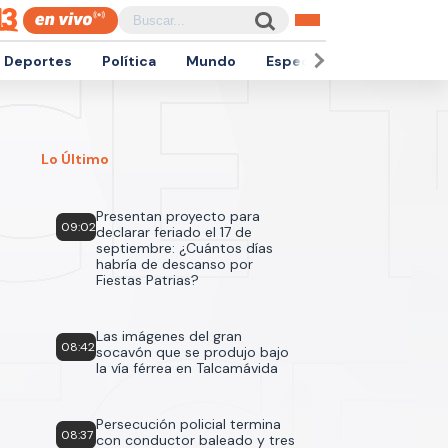
Deportes
Política
Mundo
Espectáculos
Empren
Lo Último
Presentan proyecto para
09:02
declarar feriado el 17 de
septiembre: ¿Cuántos días
habría de descanso por
Fiestas Patrias?
Las imágenes del gran
08:42
socavón que se produjo bajo
la vía férrea en Talcamávida
Persecución policial termina
08:37
con conductor baleado y tres