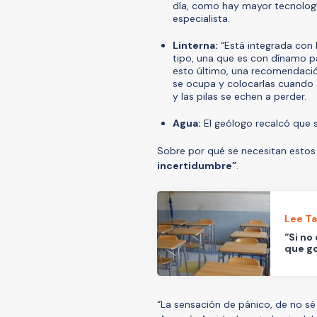
día, como hay mayor tecnología,
especialista.
Linterna:
“Está integrada con l
tipo, una que es con dínamo pa
esto último, una recomendación
se ocupa y colocarlas cuando 
y las pilas se echen a perder.
Agua:
El geólogo recalcó que s
Sobre por qué se necesitan estos
incertidumbre”
.
Lee T
“Si no
que go
“La sensación de pánico, de no sé