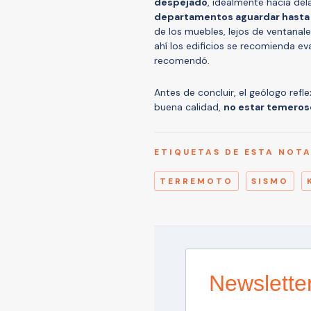
despejado
, idealmente hacia del
departamentos aguardar hasta
de los muebles, lejos de ventanale
ahí los edificios se recomienda ev
recomendó.
Antes de concluir, el geólogo refl
buena calidad,
no estar temeroso
ETIQUETAS DE ESTA NOT
TERREMOTO
SISMO
Newslette