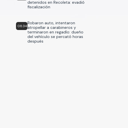
detenidos en Recoleta: evadió
fiscalización
Robaron auto, intentaron
08:34
atropellar a carabineros y
terminaron en regadío: dueño
del vehículo se percató horas
después