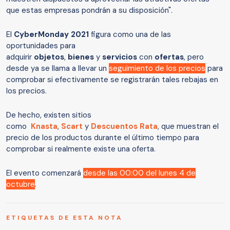
que estas empresas pondrán a su disposición".
El
CyberMonday 2021
figura como una de las
oportunidades para
adquirir
objetos
,
bienes
y
servicios
con
ofertas
, pero
desde ya se llama a llevar un
seguimiento de los precios
para
comprobar si efectivamente se registrarán tales rebajas en
los precios.
De hecho, existen sitios
como
Knasta
,
Scart
y
Descuentos Rata
, que muestran el
precio de los productos durante el último tiempo para
comprobar si realmente existe una oferta.
El evento comenzará
desde las 00:00 del lunes 4 de
octubre
.
ETIQUETAS DE ESTA NOTA