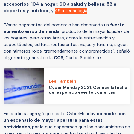
accesorios
;
104 a hogar
;
90 a salud y belleza
;
58 a
deportes y outdoor
; y
49 a tecnología
.
"Varios segmentos del comercio han observado un
fuerte
aumento en su demanda
, producto de la mayor liquidez de
los hogares, pero otras áreas, como la entretención y
espectáculos, cultura, restaurantes, viajes y turismo, siguen
con números rojos, tremendamente comprometidos", señaló
el gerente general de la
CCS
, Carlos Soublette.
Lee También
Cyber Monday 2021: Conoce la fecha
del esperado evento comercial
En esa línea, agregó que "este CyberMonday
coincide con
un escenario de mayor apertura para estas
actividades
, por lo que esperamos que los consumidores se
muestren dispuestos a aprovechar las atractivas ofertas