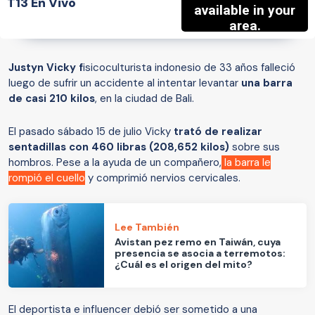
T13 En Vivo
Justyn Vicky f
isicoculturista indonesio de 33 años falleció
luego de sufrir un accidente al intentar levantar
una barra
de casi 210 kilos
, en la ciudad de Bali.
El pasado sábado 15 de julio Vicky
trató de realizar
sentadillas con 460 libras (208,652 kilos)
sobre sus
hombros. Pese a la ayuda de un compañero,
la barra le
rompió el cuello
y comprimió nervios cervicales.
Lee También
Avistan pez remo en Taiwán, cuya
presencia se asocia a terremotos:
¿Cuál es el origen del mito?
El deportista e influencer debió ser sometido a una