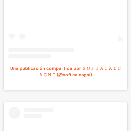
Una publicación compartida por 𝚂 𝙾 𝙵 𝙸 𝙰 𝙲 𝙰 𝙻 𝙲
𝙰 𝙶 𝙽 𝙸 (@sofi.calcagni)