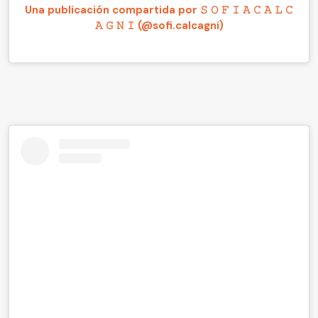
Una publicación compartida por 𝚂 𝙾 𝙵 𝙸 𝙰 𝙲 𝙰 𝙻 𝙲
𝙰 𝙶 𝙽 𝙸 (@sofi.calcagni)