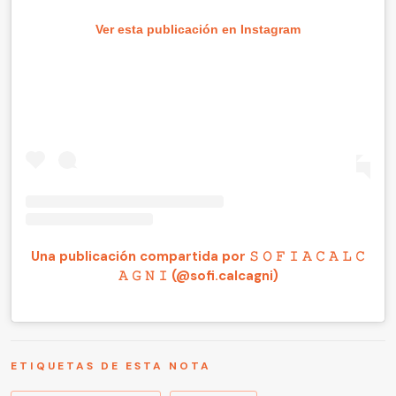
Ver esta publicación en Instagram
Una publicación compartida por 𝚂 𝙾 𝙵 𝙸 𝙰 𝙲 𝙰 𝙻 𝙲
𝙰 𝙶 𝙽 𝙸 (@sofi.calcagni)
ETIQUETAS DE ESTA NOTA