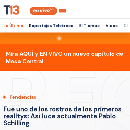
Lo Último
Reportajes Teletrece
El Tiempo
Video
Ch
Mira AQUÍ y EN VIVO un nuevo capítulo de
Mesa Central
Tendencias
Fue uno de los rostros de los primeros
realitys: Así luce actualmente Pablo
Schilling