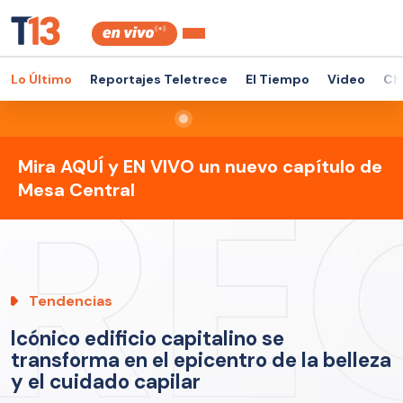
Lo Último
Reportajes Teletrece
El Tiempo
Video
Ch
Mira AQUÍ y EN VIVO un nuevo capítulo de
Mesa Central
Tendencias
Icónico edificio capitalino se
transforma en el epicentro de la belleza
y el cuidado capilar