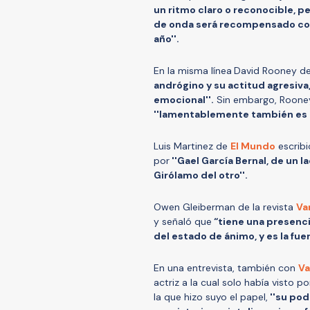
un ritmo claro o reconocible, p
de onda será recompensado con 
año''.
En la misma línea
David Rooney d
andrógino y su actitud agresiv
emocional''.
Sin embargo, Rooney 
''lamentablemente también es un
Luis Martinez de
El Mundo
escribi
por
''Gael García Bernal, de un l
Girólamo del otro''.
Owen Gleiberman de la revista
Va
y señaló que
“tiene una presenci
del estado de ánimo, y es la fuer
En una entrevista, también con
Va
actriz a la cual solo había visto 
la que hizo suyo el papel,
''su pode