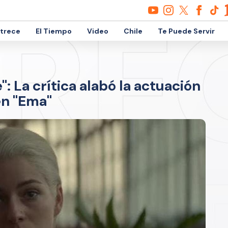
etrece
El Tiempo
Video
Chile
Te Puede Servir
'': La crítica alabó la actuación
 ''Ema''