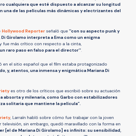
ero cualquiera que esté dispuesto a alcanzar su longitud
una de las películas más dinámicas y electrizantes del
e
Hollywood Reporter
señaló que
''con su aspecto punk y
a, Di Girolamo interpreta a Ema como un enigma
fue más crítico con respecto a la cinta,
 raro paso en falso para el director''
.
ó en el sitio español que el film estaba protagonizado
ado, y, atentos, una inmensa y enigmática Mariana Di
riety
es otro de los críticos que escribió sobre su actuación
a absorta y milenaria, como Garbo con estabilizadores
za solitaria que mantiene la película”.
riety
, Larraín habló sobre cómo fue trabajar con la joven
por televisión, sin embargo, quedó maravillado con la forma en
r [el de Mariana Di Girolamo] es infinito: su sensibilidad,