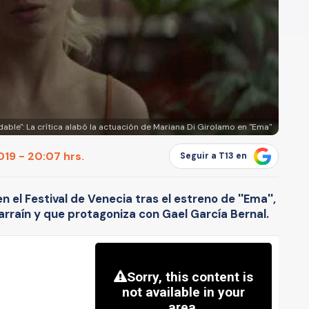
dable'': La crítica alabó la actuación de Mariana Di Girolamo en ''Ema''
19 - 20:07 hrs.
Seguir a T13 en
en el Festival de Venecia tras el estreno de ''Ema'',
Larraín y que protagoniza con Gael García Bernal.