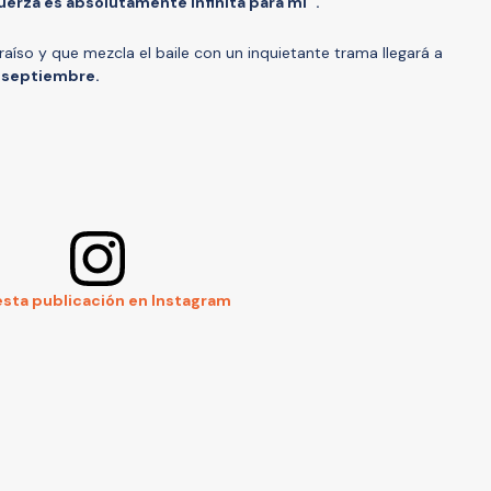
fuerza es absolutamente infinita para mí''.
aíso y que mezcla el baile con un inquietante trama llegará a
 septiembre.
esta publicación en Instagram