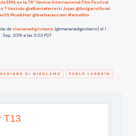
la EMA en la 76° Venice Internacional Film Festival
tto ? Vestido @albertaferretti Joyas @bulgariofficial
uan35 Mua&Hair @barbaraurram #emafilm
ida de
marianadigirolamo
(@marianadigirolamo) el
1
Sep, 2019 a las 5:03 PDT
A
MARIANA DI GIROLAMO
PABLO LARRAÍN
r T13