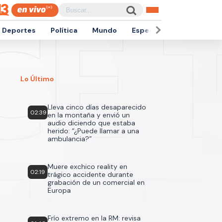
Deportes
Política
Mundo
Espectáculos
Empren
Lo Último
Lleva cinco días desaparecido
02:39
en la montaña y envió un
audio diciendo que estaba
herido: “¿Puede llamar a una
ambulancia?”
Muere exchico reality en
02:19
trágico accidente durante
grabación de un comercial en
Europa
Frío extremo en la RM: revisa