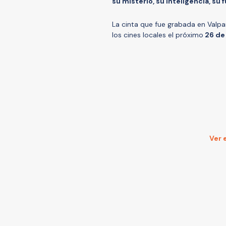
su misterio, su inteligencia, su 
La cinta que fue grabada en Valpar
los cines locales el próximo
26 de
Ver 