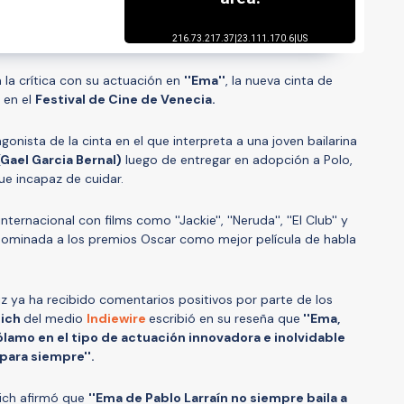
la crítica con su actuación en
''Ema''
, la nueva cinta de
 en el
Festival de Cine de Venecia.
gonista de la cinta en el que interpreta a una joven bailarina
(Gael Garcia Bernal)
luego de entregar en adopción a Polo,
fue incapaz de cuidar.
ternacional con films como ''Jackie'', ''Neruda'', ''El Club'' y
e nominada a los premios Oscar como mejor película de habla
riz ya ha recibido comentarios positivos por parte de los
lich
del medio
Indiewire
escribió en su reseña que
''Ema,
ólamo en el tipo de actuación innovadora e inolvidable
 para siempre''.
lich afirmó que
''Ema de Pablo Larraín no siempre baila a