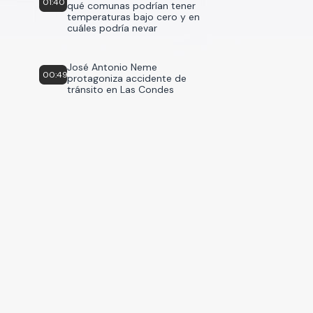
01:40
qué comunas podrían tener
temperaturas bajo cero y en
cuáles podría nevar
José Antonio Neme
00:49
protagoniza accidente de
tránsito en Las Condes