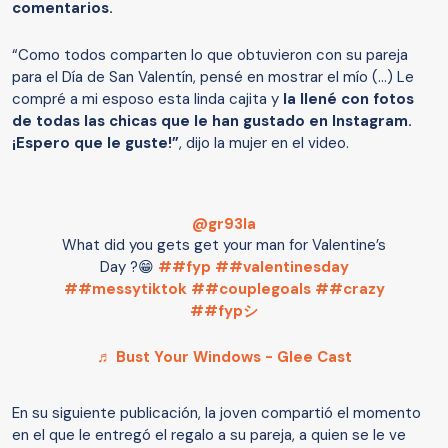
comentarios.
“Como todos comparten lo que obtuvieron con su pareja
para el Día de San Valentín, pensé en mostrar el mío (…) Le
compré a mi esposo esta linda cajita y
la llené con fotos
de todas las chicas que le han gustado en Instagram.
¡Espero que le guste!”
, dijo la mujer en el video.
@gr93la
What did you gets get your man for Valentine’s
Day ?😁
##fyp
##valentinesday
##messytiktok
##couplegoals
##crazy
##fypシ
♬ Bust Your Windows - Glee Cast
En su siguiente publicación, la joven compartió el momento
en el que le entregó el regalo a su pareja, a quien se le ve