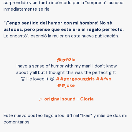
sorprendido y un tanto incómodo por la “sorpresa”, aunque
inmediatamente se ríe.
“¡Tengo sentido del humor con mi hombre! No sé
ustedes, pero pensé que este era el regalo perfecto.
Le encantó”, escribió la mujer en esta nueva publicación.
@gr93la
I have a sense of humor with my man! I don’t know
about y’all but I thought this was the perfect gift
🤣 He loved it 😘
##gorgeousgirls
##fyp
##joke
♬ original sound - Gloria
Este nuevo posteo llegó a los 164 mil “likes” y más de dos mil
comentarios.