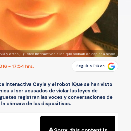
la y otros juguetes interactivos a los que acusan de espiar a niños
16 - 17:54 hrs.
Seguir a T13 en
a interactiva Cayla y el robot iQue se han visto
ica al ser acusados de violar las leyes de
uguetes registran las voces y conversaciones de
 la cámara de los dispositivos.