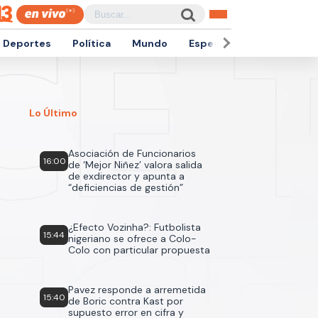
Deportes
Política
Mundo
Espectáculos
Empren
Lo Último
Asociación de Funcionarios
16:00
de ‘Mejor Niñez’ valora salida
de exdirector y apunta a
“deficiencias de gestión”
¿Efecto Vozinha?: Futbolista
15:44
nigeriano se ofrece a Colo-
Colo con particular propuesta
Pavez responde a arremetida
15:40
de Boric contra Kast por
supuesto error en cifra y