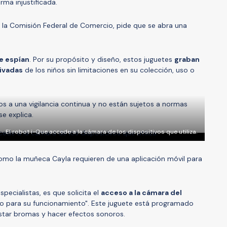
ma injustificada.
 la Comisión Federal de Comercio, pide que se abra una
e espían
. Por su propósito y diseño, estos juguetes
graban
ivadas
de los niños sin limitaciones en su colección, uso o
os a una vigilancia continua y no están sujetos a normas
e explica.
El robot i-Que accede a la cámara de los dispositivos que utiliza.
como la muñeca Cayla requieren de una aplicación móvil para
pecialistas, es que solicita el
acceso a la cámara del
ario para su funcionamiento". Este juguete está programado
gastar bromas y hacer efectos sonoros.