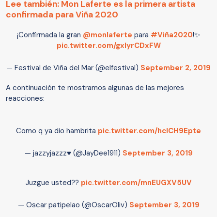
Lee también: Mon Laferte es la primera artista
confirmada para Viña 2020
¡Confirmada la gran
@monlaferte
para
#Viña2020
!✨
pic.twitter.com/gxlyrCDxFW
— Festival de Viña del Mar (@elfestival)
September 2, 2019
A continuación te mostramos algunas de las mejores
reacciones:
Como q ya dio hambrita
pic.twitter.com/hclCH9Epte
— jazzyjazzz♥ (@JayDee1911)
September 3, 2019
Juzgue usted??
pic.twitter.com/mnEUGXV5UV
— Oscar patipelao (@OscarOliv)
September 3, 2019