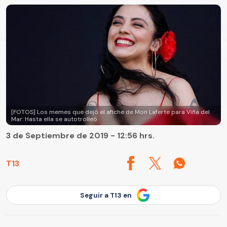
[FOTOS] Los memes que dejó el afiche de Mon Laferte para Viña del
Mar: Hasta ella se autotrolleó
3 de Septiembre de 2019 - 12:56 hrs.
T13
Seguir a T13 en