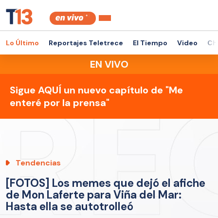
Lo Último
Reportajes Teletrece
El Tiempo
Video
Ch
EN VIVO
Sigue AQUÍ un nuevo capítulo de "Me
enteré por la prensa"
Tendencias
[FOTOS] Los memes que dejó el afiche
de Mon Laferte para Viña del Mar:
Hasta ella se autotrolleó