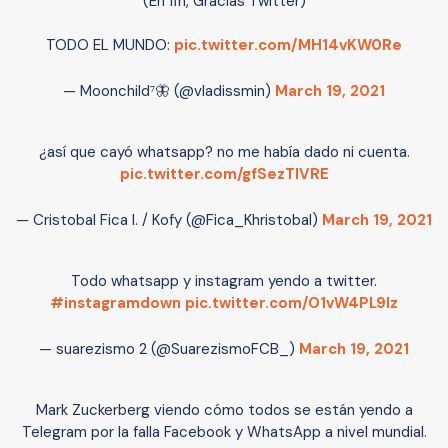
(En fin, Gracias Twitter)
TODO EL MUNDO:
pic.twitter.com/MH14vKW0Re
— Moonchild⁷🦋 (@vladissmin)
March 19, 2021
¿así que cayó whatsapp? no me había dado ni cuenta.
pic.twitter.com/gfSezTlVRE
— Cristobal Fica I. / Kofy (@Fica_Khristobal)
March 19, 2021
Todo whatsapp y instagram yendo a twitter.
#instagramdown
pic.twitter.com/O1vW4PL9Iz
— suarezismo 2 (@SuarezismoFCB_)
March 19, 2021
Mark Zuckerberg viendo cómo todos se están yendo a
Telegram por la falla Facebook y WhatsApp a nivel mundial.