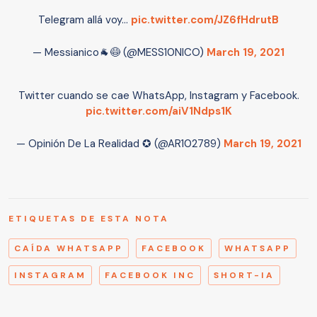
Telegram allá voy...
pic.twitter.com/JZ6fHdrutB
— Messianico🐐😷 (@MESS10NICO)
March 19, 2021
Twitter cuando se cae WhatsApp, Instagram y Facebook.
pic.twitter.com/aiV1Ndps1K
— Opinión De La Realidad ✪ (@AR102789)
March 19, 2021
ETIQUETAS DE ESTA NOTA
CAÍDA WHATSAPP
FACEBOOK
WHATSAPP
INSTAGRAM
FACEBOOK INC
SHORT-IA