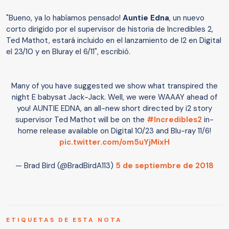
"Bueno, ya lo habíamos pensado!
Auntie Edna
, un nuevo
corto dirigido por el supervisor de historia de Incredibles 2,
Ted Mathot, estará incluido en el lanzamiento de I2 en Digital
el 23/10 y en Bluray el 6/11", escribió.
Many of you have suggested we show what transpired the
night E babysat Jack-Jack. Well, we were WAAAY ahead of
you! AUNTIE EDNA, an all-new short directed by i2 story
supervisor Ted Mathot will be on the
#Incredibles2
in-
home release available on Digital 10/23 and Blu-ray 11/6!
pic.twitter.com/om5uYjMixH
— Brad Bird (@BradBirdA113)
5 de septiembre de 2018
ETIQUETAS DE ESTA NOTA