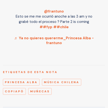
@frantuno
Esto se me me ocurrió anoche a las 3 am y no
grabé todo el proceso ? Parte 2 is coming
##fyp
##chile
♬ Ya no quieres quererme_Princesa Alba -
frantuno
ETIQUETAS DE ESTA NOTA
PRINCESA ALBA
MÚSICA CHILENA
COPIAPÓ
MUÑECAS