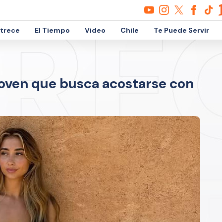
etrece
El Tiempo
Video
Chile
Te Puede Servir
a joven que busca acostarse con
a