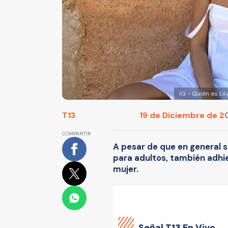
IG - Quién es Li
T13
19 de Diciembre de 20
COMPARTIR
A pesar de que en general 
para adultos, también adhie
mujer.
Señal
T13 En Vivo