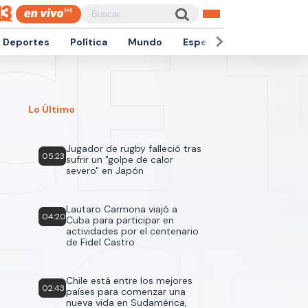
Deportes
Política
Mundo
Espectáculos
Empren
Lo Último
Jugador de rugby falleció tras
05:23
sufrir un "golpe de calor
severo" en Japón
Lautaro Carmona viajó a
04:20
Cuba para participar en
actividades por el centenario
de Fidel Castro
Chile está entre los mejores
02:43
países para comenzar una
nueva vida en Sudamérica,