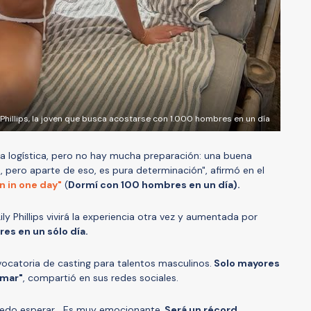
 Phillips, la joven que busca acostarse con 1.000 hombres en un día
la logística, pero no hay mucha preparación: una buena
pero aparte de eso, es pura determinación", afirmó en el
n in one day"
(
Dormí con 100 hombres en un día).
ily Phillips vivirá la experiencia otra vez y aumentada por
es en un sólo día.
ocatoria de casting para talentos masculinos.
Solo mayores
rmar"
, compartió en sus redes sociales.
puedo esperar… Es muy emocionante.
Será un récord