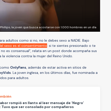
 Phillips, la joven que busca acostarse con 1.000 hombres en un día
 para adultos como si no, no le debes sexo a NADIE. Bajo
del sexo es el consentimiento
: si te sientes presionado o te
s no es consensual", relata en un post donde acompaña sus
 la violencia contra la mujer del Reino Unido.
s como
OnlyFans
, además de estar activa en sitios de
nyVids
. La joven inglesa, en los últimos días, fue nominada a
idos para adultos.
ambién
Sabor rompió en llanto al leer mensaje de ‘Negro’
: Tuvo que ser consolado por compañeros