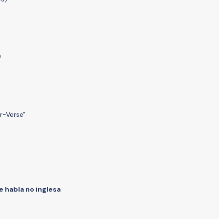
n
r-Verse"
e habla no inglesa