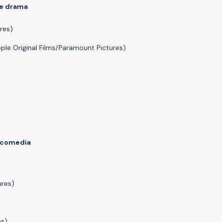
de drama
res)
pple Original Films/Paramount Pictures)
o comedia
ures)
es)