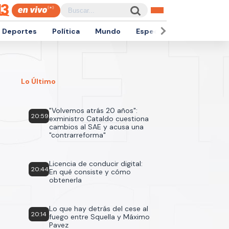
Deportes
Política
Mundo
Espectáculos
Empren
Lo Último
"Volvemos atrás 20 años":
20:59
exministro Cataldo cuestiona
cambios al SAE y acusa una
"contrarreforma"
Licencia de conducir digital:
20:44
En qué consiste y cómo
obtenerla
Lo que hay detrás del cese al
20:14
fuego entre Squella y Máximo
Pavez