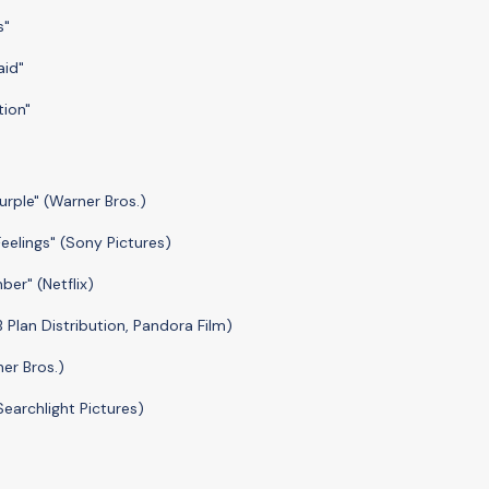
s"
aid"
tion"
urple" (Warner Bros.)
eelings" (Sony Pictures)
er" (Netflix)
B Plan Distribution, Pandora Film)
er Bros.)
earchlight Pictures)