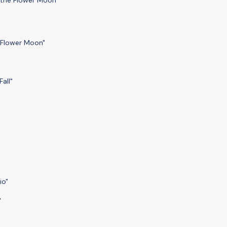
e Flower Moon"
all"
io"
"