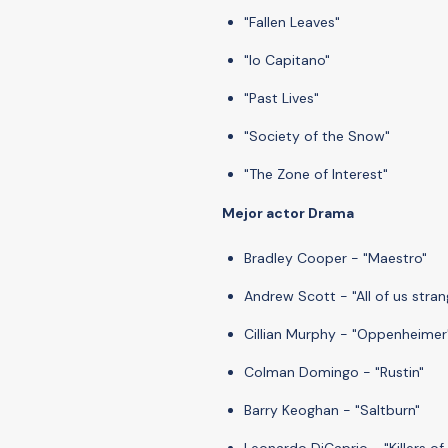
"Fallen Leaves"
"Io Capitano"
"Past Lives"
"Society of the Snow"
"The Zone of Interest"
Mejor actor Drama
Bradley Cooper - "Maestro"
Andrew Scott - "All of us stran
Cillian Murphy - "Oppenheimer
Colman Domingo - "Rustin"
Barry Keoghan - "Saltburn"
Leonardo DiCaprio - "Killers o