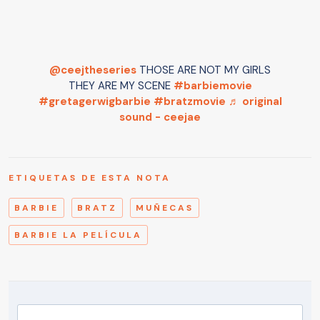
@ceejtheseries
THOSE ARE NOT MY GIRLS
THEY ARE MY SCENE
#barbiemovie
#gretagerwigbarbie
#bratzmovie
♬ original
sound - ceejae
ETIQUETAS DE ESTA NOTA
BARBIE
BRATZ
MUÑECAS
BARBIE LA PELÍCULA