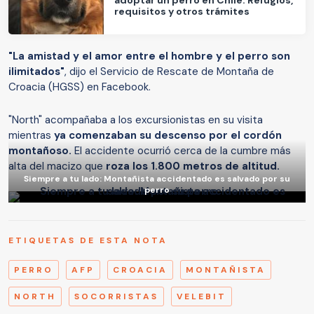
requisitos y otros trámites
"La amistad y el amor entre el hombre y el perro son
ilimitados"
, dijo el Servicio de Rescate de Montaña de
Croacia (HGSS) en Facebook.
"North" acompañaba a los excursionistas en su visita
mientras
ya comenzaban su descenso por el cordón
montañoso.
El accidente ocurrió cerca de la cumbre más
alta del macizo que
roza los 1.800 metros de altitud.
Siempre a tu lado: Montañista accidentado es salvado por su
perro
ETIQUETAS DE ESTA NOTA
PERRO
AFP
CROACIA
MONTAÑISTA
NORTH
SOCORRISTAS
VELEBIT