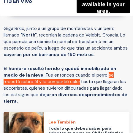
T13 En Vivo
Grga Brkic, junto a un grupo de montañistas y un perro
llamado
"North"
, recorrían la cadena de Velebit, Croacia. Lo
que parecía una caminata normal se transformó en un
escenario de película luego de que tras un accidente ambos
cayeran por un barranco de 150 metros.
El hombre resultó herido y quedó inmobilizado en
medio de la nieve.
Fue entonces cuando el perro
se
recostó sobre él y le compartió calor
hasta que llegaran los
socorristas, quienes tuvieron dificultades para llegar dado
los estragos que
dejaron diversos desprendimientos de
tierra.
Lee También
Todo lo que debes saber para
adoptar un perro en Chile: Refugios,