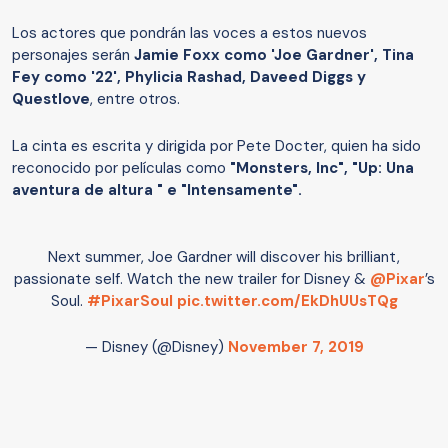
Los actores que pondrán las voces a estos nuevos
personajes serán
Jamie Foxx como 'Joe Gardner', Tina
Fey como '22', Phylicia Rashad, Daveed Diggs y
Questlove
, entre otros.
La cinta es escrita y dirigida por Pete Docter, quien ha sido
reconocido por películas como
"Monsters, Inc", "Up: Una
aventura de altura " e "Intensamente".
Next summer, Joe Gardner will discover his brilliant,
passionate self. Watch the new trailer for Disney &
@Pixar
’s
Soul.
#PixarSoul
pic.twitter.com/EkDhUUsTQg
— Disney (@Disney)
November 7, 2019