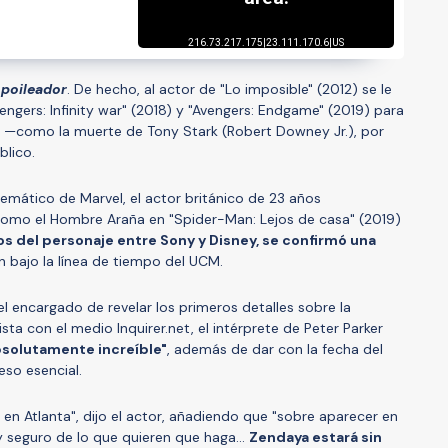
spoileador
. De hecho, al actor de "Lo imposible" (2012) se le
engers: Infinity war" (2018) y "Avengers: Endgame" (2019) para
es —como la muerte de Tony Stark (Robert Downey Jr.), por
blico.
nemático de Marvel, el actor británico de 23 años
como el Hombre Araña en "Spider-Man: Lejos de casa" (2019)
os del personaje entre Sony y Disney, se confirmó una
n bajo la línea de tiempo del UCM.
el encargado de revelar los primeros detalles sobre la
vista con el medio Inquirer.net, el intérprete de Peter Parker
bsolutamente increíble"
, además de dar con la fecha del
eso esencial.
en Atlanta", dijo el actor, añadiendo que "sobre aparecer en
y seguro de lo que quieren que haga...
Zendaya estará sin