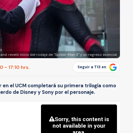
nd: reveló inicio del rodaje de "Spider-Man 3" y un regreso esencial
 - 17:10 hrs.
Seguir a T13 en
er en el UCM completará su primera trilogía como
erdo de Disney y Sony por el personaje.