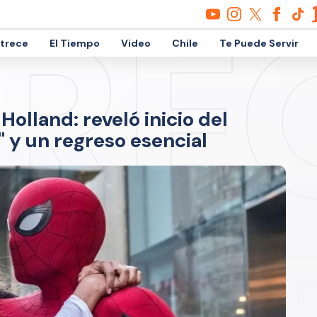
etrece
El Tiempo
Video
Chile
Te Puede Servir
olland: reveló inicio del
 y un regreso esencial