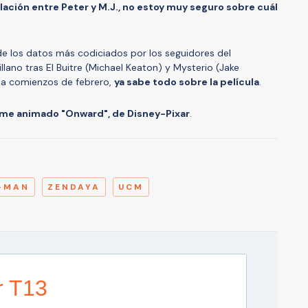
relación entre Peter y M.J., no estoy muy seguro sobre cuál
de los datos más codiciados por los seguidores del
llano tras El Buitre (Michael Keaton) y Mysterio (Jake
o a comienzos de febrero,
ya sabe todo sobre la película
.
ilme animado "Onward", de Disney-Pixar
.
A
-MAN
ZENDAYA
UCM
r T13