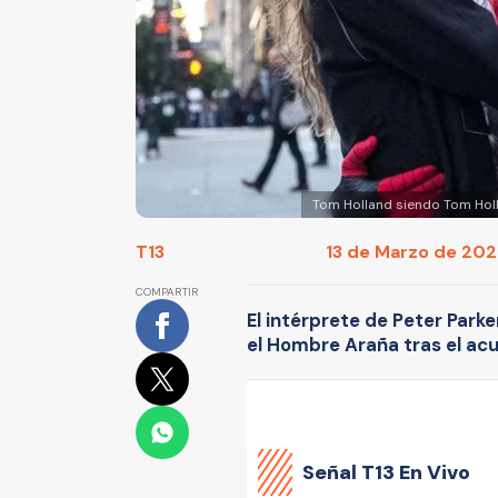
Tom Holland siendo Tom Holla
T13
13 de Marzo de 2020
COMPARTIR
El intérprete de Peter Park
el Hombre Araña tras el acu
Señal
T13 En Vivo