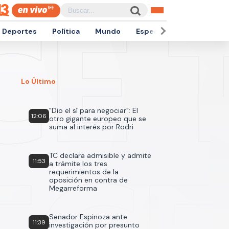
Deportes
Política
Mundo
Espectáculos
Empren
Lo Último
"Dio el sí para negociar": El
12:06
otro gigante europeo que se
suma al interés por Rodri
TC declara admisible y admite
11:53
a trámite los tres
requerimientos de la
oposición en contra de
Megarreforma
Senador Espinoza ante
11:39
investigación por presunto