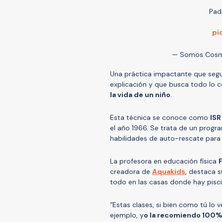
Pad
pi
— Somos Cosm
Una práctica impactante que segu
explicación y que busca todo lo co
la vida de un niño
.
Esta técnica se conoce como
ISR
el año 1966. Se trata de un prog
habilidades de auto-rescate para
La profesora en educación física
creadora de
Aquakids
, destaca 
todo en las casas donde hay pisci
“Estas clases, si bien como tú lo v
ejemplo, y
o la recomiendo 100% 