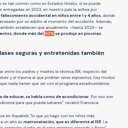
 no es tan común como en Estados Unidos, sí se puede
s entregadas en 2023, en nuestro país la asfixia por
fallecimiento accidental en niños entre 1 y 4 años
, donde
pervisado por un adulto al momento del accidente. Además,
l también establecen que anualmente —hasta 2023— se
entos, donde más del
50%
se produjo en piscinas
lases seguras y entretenidas también
r entre los padres y madres la técnica ISR, respecto del
ebés y el trauma al que podrían verse expuestos, hay modos
 que nada tienen que ver con el programa estadounidense.
o de educar, se habla como de acondicionar
. Por eso son
ndiciona para que pueda salvarse”, recalcó Francisca.
que en Aquakids “lo que yo hago con los niños más
 a un año es
matronatación, que es diferente al ISR
. La
 estimular al niño en el agua mientras aprende a flotar”.