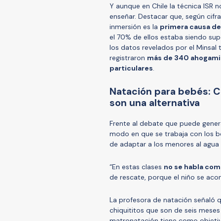
Y aunque en Chile la técnica ISR
enseñar. Destacar que, según cifra
inmersión es la
primera causa de 
el 70% de ellos estaba siendo su
los datos revelados por el Minsa
registraron
más de 340 ahogami
particulares
.
Natación para bebés: C
son una alternativa
Frente al debate que puede genera
modo en que se trabaja con los b
de adaptar a los menores al agua
“En estas clases
no se habla com
de rescate, porque el niño se aco
La profesora de natación señaló 
chiquititos que son de seis meses
matronatación tiene como objetivo