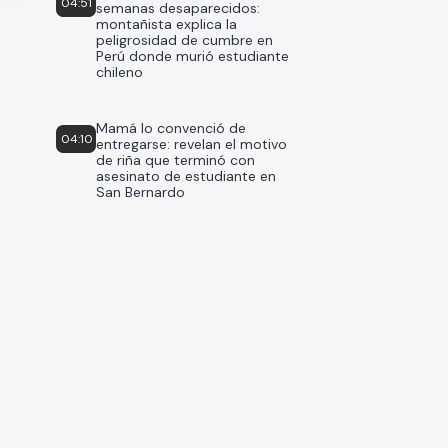
04:51
semanas desaparecidos:
montañista explica la
peligrosidad de cumbre en
Perú donde murió estudiante
chileno
Mamá lo convenció de
04:10
entregarse: revelan el motivo
de riña que terminó con
asesinato de estudiante en
San Bernardo