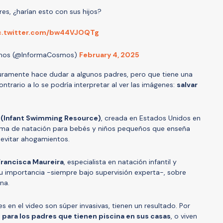
res, ¿harían esto con sus hijos?
c.twitter.com/bw44VJOQTg
os (@InformaCosmos)
February 4, 2025
ramente hace dudar a algunos padres, pero que tiene una
ntrario a lo se podría interpretar al ver las imágenes:
salvar
 (Infant Swimming Resource)
, creada en Estados Unidos en
rama de natación para bebés y niños pequeños que enseña
 evitar ahogamientos.
Francisca Maureira
, especialista en natación infantil y
su importancia -siempre bajo supervisión experta-, sobre
na.
es en el video son súper invasivas, tienen un resultado. Por
para los padres que tienen piscina en sus casas
, o viven