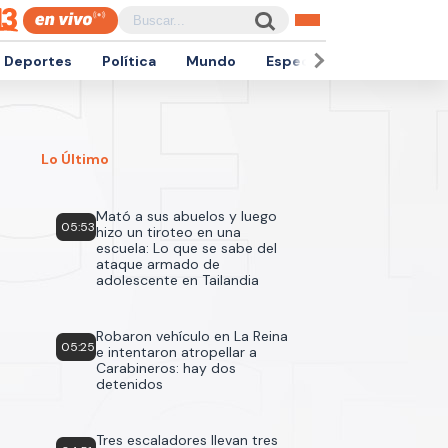
Deportes
Política
Mundo
Espectáculos
Empren
Lo Último
Mató a sus abuelos y luego
05:53
hizo un tiroteo en una
escuela: Lo que se sabe del
ataque armado de
adolescente en Tailandia
Robaron vehículo en La Reina
05:25
e intentaron atropellar a
Carabineros: hay dos
detenidos
Tres escaladores llevan tres