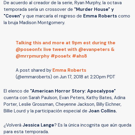
De acuerdo al creador de la serie, Ryan Murphy, la octava
temporada sería un crossover de
"Murder House" y
"Coven"
y que marcaría el regreso de
Emma Roberts
como
la bruja Madison Montgomery.
Talking this and more at 9pm est during the
@poseonfx live tweet with @evanpeters &
@mrrpmurphy #posefx #ahs8
A post shared by
Emma Roberts
(@emmaroberts) on
Jun 17, 2018 at 2:20pm PDT
El elenco de
"American Horror Story: Apocalypse"
cuenta con Sarah Paulson, Evan Peters, Kathy Bates, Adina
Porter, Leslie Grossman, Cheyenne Jackson, Billy Eichner,
Billie Lourd y la participación especial de
Joan Collins.
¿Volverá
Jessica Lange
? Es la única incognita que aún queda
para esta temporada.