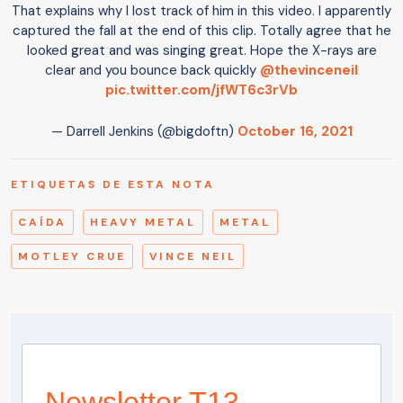
That explains why I lost track of him in this video. I apparently
captured the fall at the end of this clip. Totally agree that he
looked great and was singing great. Hope the X-rays are
clear and you bounce back quickly
@thevinceneil
pic.twitter.com/jfWT6c3rVb
— Darrell Jenkins (@bigdoftn)
October 16, 2021
ETIQUETAS DE ESTA NOTA
CAÍDA
HEAVY METAL
METAL
MOTLEY CRUE
VINCE NEIL
Newsletter T13