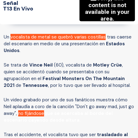
Señal
T13 En Vivo
Un
vocalista de metal se quebró varias costillas
tras caerse
del escenario en medio de una presentación en
Estados
Unidos
.
Se trata de
Vince Neil
(60), vocalista de
Motley Crüe
,
quien se accidentó cuando se presentaba con su
agrupacióon en el
Festival
Monsters On The Mountain
2021
de
Tennessee
, por lo tuvo que ser llevado al hospital.
Un video grabado por uno de sus fanáticos muestra cómo
Neil aplaudía a coro de la canción
"Don't go away mad, just go
away",
no fijándose
que se acercaba al borde del
escenario cayendo desde altura.
Tras el accidente, el vocalista tuvo que ser
trasladado al