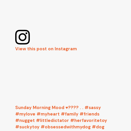
View this post on Instagram
Sunday Morning Mood ♥️???? . . #sassy
#mylove #myheart #family #friends
#nugget #littledictator #herfavoritetoy
#suckytoy #obsessedwithmydog #dog