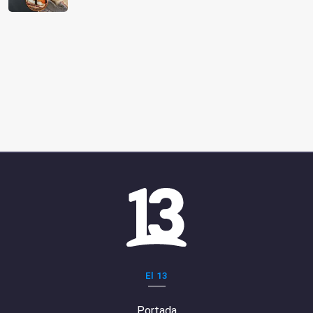
El 13
Portada