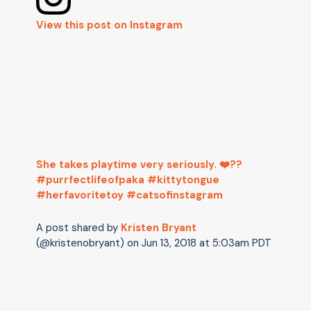
View this post on Instagram
She takes playtime very seriously. ❤️??
#purrfectlifeofpaka #kittytongue
#herfavoritetoy #catsofinstagram
A post shared by
Kristen Bryant
(@kristenobryant) on
Jun 13, 2018 at 5:03am PDT