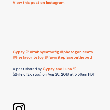
View this post on Instagram
Gypsy ♡ #tabbycatsofig #photogeniccats
#herfavoritetoy #favoriteplaceonthebed
A post shared by
Gypsy and Luna ♡
(@life.of.2.catss) on
Aug 28, 2018 at 3:36am PDT