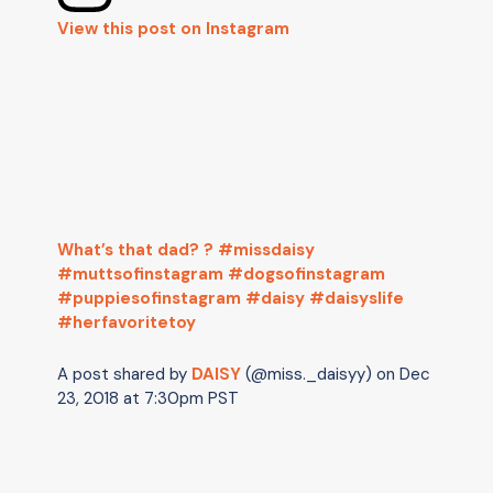
View this post on Instagram
What’s that dad? ? #missdaisy
#muttsofinstagram #dogsofinstagram
#puppiesofinstagram #daisy #daisyslife
#herfavoritetoy
A post shared by
DAISY
(@miss._daisyy) on
Dec
23, 2018 at 7:30pm PST