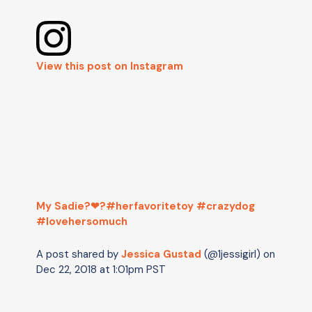
View this post on Instagram
My Sadie?❤?#herfavoritetoy #crazydog
#lovehersomuch
A post shared by
Jessica Gustad
(@1jessigirl) on
Dec 22, 2018 at 1:01pm PST