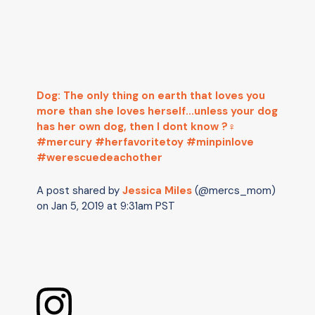
Dog: The only thing on earth that loves you
more than she loves herself...unless your dog
has her own dog, then I dont know ?‍♀️
#mercury #herfavoritetoy #minpinlove
#werescuedeachother
A post shared by
Jessica Miles
(@mercs_mom)
on
Jan 5, 2019 at 9:31am PST