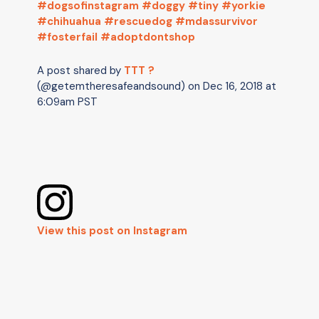
#dogsofinstagram #doggy #tiny #yorkie
#chihuahua #rescuedog #mdassurvivor
#fosterfail #adoptdontshop
A post shared by
TTT ?
(@getemtheresafeandsound) on
Dec 16, 2018 at
6:09am PST
View this post on Instagram