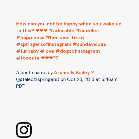
How can you not be happy when you wake up
to this? ❤❤❤ #adorable #cuddles
#happiness #herfavoritetoy
#springersofinstagram #sundayvibes
#furbaby #love #dogsofinstagram
#toocute ❤❤❤??
A post shared by
Archie & Bailey ?
(@taleof2springers) on
Oct 28, 2018 at 6:46am
PDT