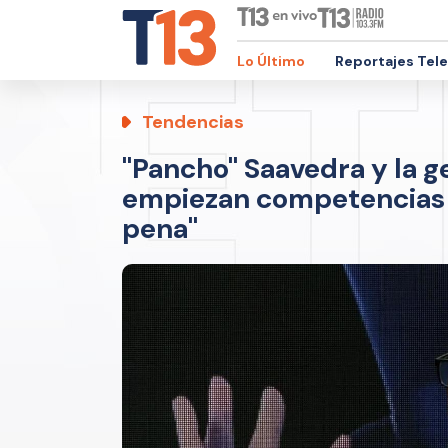
Lo Último
Reportajes Tel
Tendencias
"Pancho" Saavedra y la g
empiezan competencias d
pena"