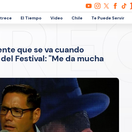
etrece
El Tiempo
Video
Chile
Te Puede Servir
ente que se va cuando
el Festival: "Me da mucha