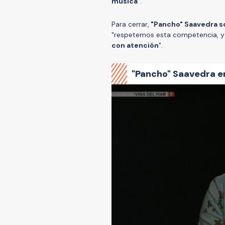
música
".
Para cerrar,
"Pancho" Saavedra sol
"respetemos esta competencia, 
con atención
".
"Pancho" Saavedra en