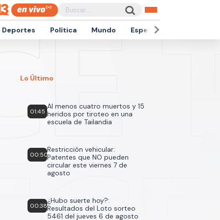
Deportes
Política
Mundo
Espectáculos
Empren
Lo Último
Al menos cuatro muertos y 15
01:45
heridos por tiroteo en una
escuela de Tailandia
Restricción vehicular:
00:50
Patentes que NO pueden
circular este viernes 7 de
agosto
¿Hubo suerte hoy?:
00:38
Resultados del Loto sorteo
5461 del jueves 6 de agosto