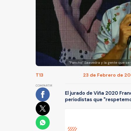
"Pancho" Saavedra y la gente que se
T13
23 de Febrero de 202
COMPARTIR
El jurado de Viña 2020 Fran
periodistas que "respetem