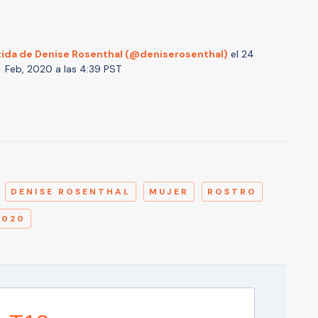
ida de Denise Rosenthal (@deniserosenthal)
el
24
Feb, 2020 a las 4:39 PST
A
DENISE ROSENTHAL
MUJER
ROSTRO
2020