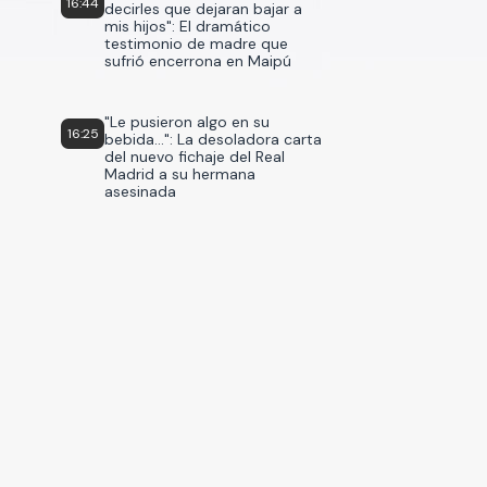
16:44
decirles que dejaran bajar a
mis hijos": El dramático
testimonio de madre que
sufrió encerrona en Maipú
"Le pusieron algo en su
16:25
bebida...": La desoladora carta
del nuevo fichaje del Real
Madrid a su hermana
asesinada