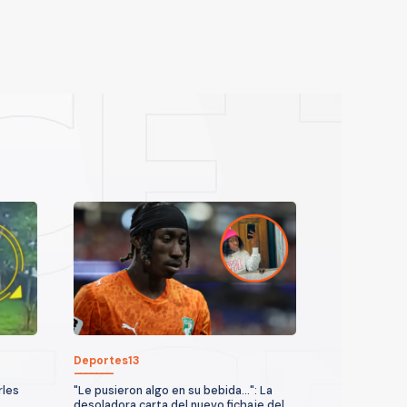
Deportes13
rles
"Le pusieron algo en su bebida...": La
desoladora carta del nuevo fichaje del