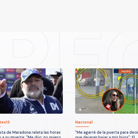
tes13
Nacional
sta de Maradona relata las horas
"Me agarré de la puerta para deci
s a su muerte: "Me dijo: no quiero
que dejaran bajar a mis hijos": El