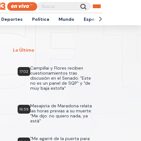
Deportes
Política
Mundo
Espectáculos
Empren
Lo Último
Campillai y Flores reciben
17:02
cuestionamientos tras
discusión en el Senado: "Este
no es un panel de SQP" y "de
muy baja estofa"
Masajista de Maradona relata
16:59
las horas previas a su muerte:
"Me dijo: no quiero nada, ya
está"
"Me agarré de la puerta para