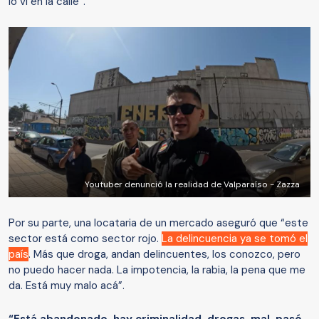
lo vi en la calle”.
Youtuber denunció la realidad de Valparaíso - Zazza
Por su parte, una locataria de un mercado aseguró que “este
sector está como sector rojo.
La delincuencia ya se tomó el
país
. Más que droga, andan delincuentes, los conozco, pero
no puedo hacer nada. La impotencia, la rabia, la pena que me
da. Está muy malo acá”.
“Está abandonado, hay criminalidad, drogas, mal, pasó