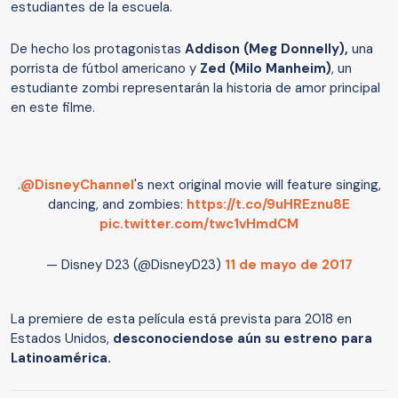
estudiantes de la escuela.
De hecho los protagonistas
Addison (Meg Donnelly),
una
porrista de fútbol americano y
Zed (Milo Manheim)
, un
estudiante zombi representarán la historia de amor principal
en este filme.
.
@DisneyChannel
's next original movie will feature singing,
dancing, and zombies:
https://t.co/9uHREznu8E
pic.twitter.com/twc1vHmdCM
— Disney D23 (@DisneyD23)
11 de mayo de 2017
La premiere de esta película está prevista para 2018 en
Estados Unidos,
desconociendose aún su estreno para
Latinoamérica.