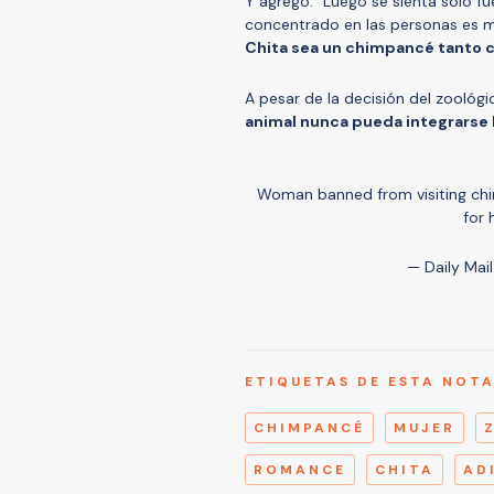
Y agregó: "Luego se sienta solo fu
concentrado en las personas es
Chita sea un chimpancé tanto 
A pesar de la decisión del zoológi
animal nunca pueda integrarse 
Woman banned from visiting chim
for 
— Daily Mai
ETIQUETAS DE ESTA NOT
CHIMPANCÉ
MUJER
ROMANCE
CHITA
AD