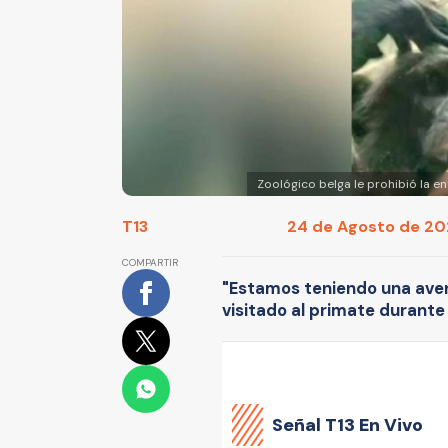
Zoológico belga le prohibió la 
T13
24 de Agosto de 202
COMPARTIR
"Estamos teniendo una ave
visitado al primate durante 
Señal
T13 En Vivo