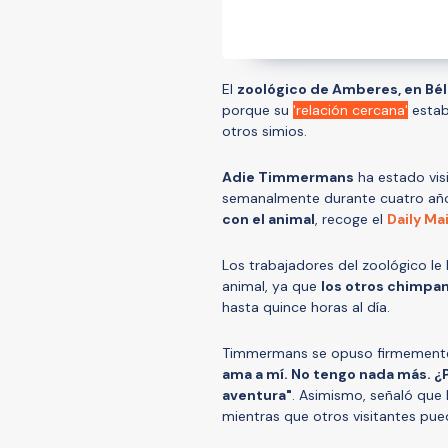
El
zoológico de Amberes, en Bél
porque su
'relación cercana'
estab
otros simios.
Adie Timmermans
ha estado vis
semanalmente durante cuatro años
con el animal
, recoge el
Daily Mai
Los trabajadores del zoológico le
animal, ya que
los otros chimpan
hasta quince horas al día.
Timmermans se opuso firmemente 
ama a mí. No tengo nada más. ¿
aventura"
. Asimismo, señaló que l
mientras que otros visitantes pue