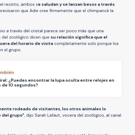
el recinto, ambos s
e saludan y se lanzan besos a través
 precisaron que Adie cree firmemente que el chimpancé la
io a través del cristal parece ser poco más que una
os del zoológico dicen que
su relación significa que el
fuera del horario de visita
completamente solo porque los
n el grupo.
ambién
iral: ¿Puedes encontrar la lupa oculta entre relojes en
 de 10 segundos?
nte rodeado de visitantes, los otros animales lo
e del grupo"
, dijo Sarah Lafaut, vocera del zoológico, al canal