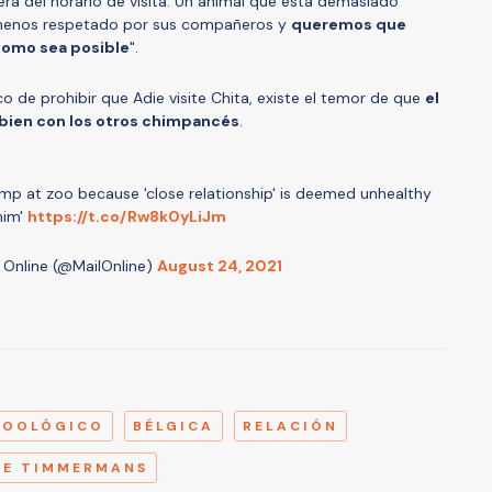
era del horario de visita. Un animal que está demasiado
 menos respetado por sus compañeros y
queremos que
como sea posible
".
co de prohibir que Adie visite Chita, existe el temor de que
el
bien con los otros chimpancés
.
p at zoo because 'close relationship' is deemed unhealthy
him'
https://t.co/Rw8k0yLiJm
l Online (@MailOnline)
August 24, 2021
A
ZOOLÓGICO
BÉLGICA
RELACIÓN
IE TIMMERMANS