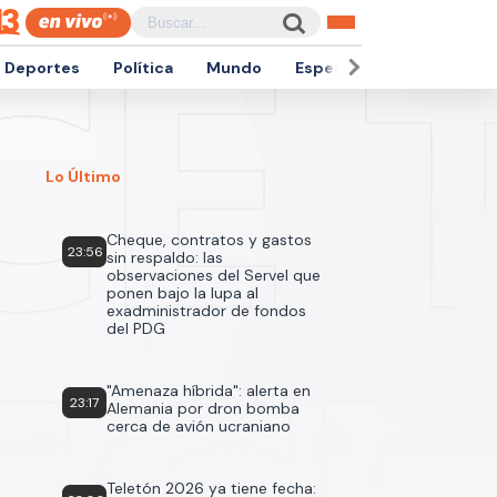
Deportes
Política
Mundo
Espectáculos
Empren
Lo Último
Cheque, contratos y gastos
23:56
sin respaldo: las
observaciones del Servel que
ponen bajo la lupa al
exadministrador de fondos
del PDG
"Amenaza híbrida": alerta en
23:17
Alemania por dron bomba
cerca de avión ucraniano
Teletón 2026 ya tiene fecha: