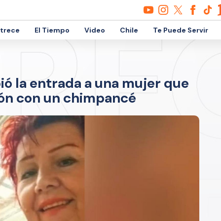
etrece
El Tiempo
Video
Chile
Te Puede Servir
bió la entrada a una mujer que
ión con un chimpancé