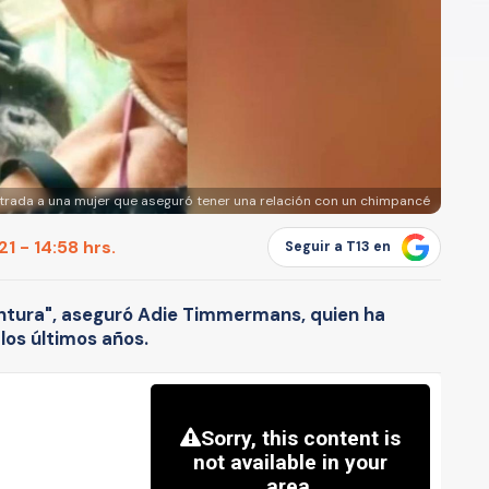
entrada a una mujer que aseguró tener una relación con un chimpancé
1 - 14:58 hrs.
Seguir a T13 en
ntura", aseguró Adie Timmermans, quien ha
los últimos años.