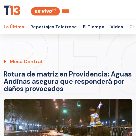
Lo Último
Reportajes Teletrece
El Tiempo
Video
Ch
Mesa Central
Rotura de matriz en Providencia: Aguas
Andinas asegura que responderá por
daños provocados