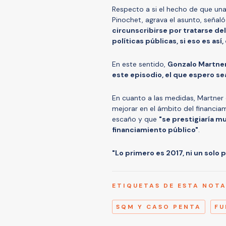
Respecto a si el hecho de que un
Pinochet, agrava el asunto, señal
circunscribirse por tratarse del
políticas públicas, si eso es así
En este sentido,
Gonzalo Martne
este episodio, el que espero se
En cuanto a las medidas, Martner
mejorar en el ámbito del financiam
escaño y que
"se prestigiaría m
financiamiento público"
.
"Lo primero es 2017, ni un solo
ETIQUETAS DE ESTA NOT
SQM Y CASO PENTA
FU