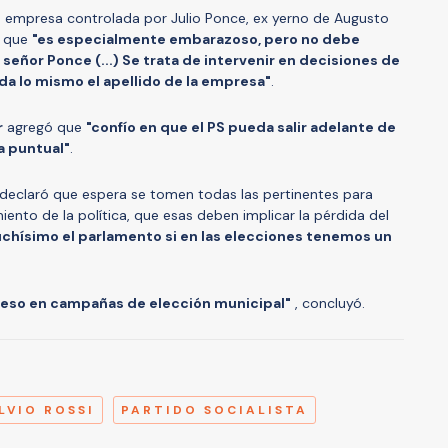
a empresa controlada por Julio Ponce, ex yerno de Augusto
ó que
"es especialmente embarazoso, pero no debe
 señor Ponce (...) Se trata de intervenir en decisiones de
, da lo mismo el apellido de la empresa"
.
r
agregó que
"confío en que el PS pueda salir adelante de
a puntual"
.
 declaró que espera se tomen todas las pertinentes para
iento de la política, que esas deben implicar la pérdida del
uchísimo el parlamento si en las elecciones tenemos un
 peso en campañas de elección municipal"
, concluyó.
A
LVIO ROSSI
PARTIDO SOCIALISTA