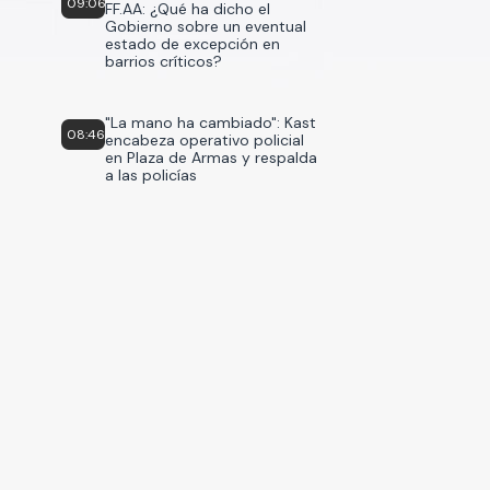
09:06
FF.AA: ¿Qué ha dicho el
Gobierno sobre un eventual
estado de excepción en
barrios críticos?
"La mano ha cambiado": Kast
08:46
encabeza operativo policial
en Plaza de Armas y respalda
a las policías