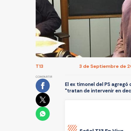
T13
3 de Septiembre de 20
COMPARTIR
El ex timonel del PS agreg
"tratan de intervenir en dec
Señal
T13 En Vivo