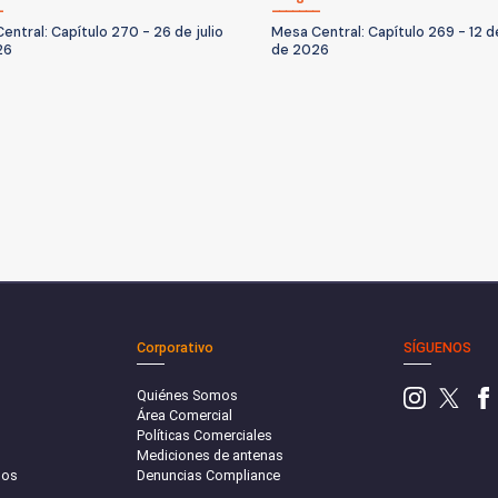
entral: Capítulo 270 - 26 de julio
Mesa Central: Capítulo 269 - 12 de
26
de 2026
Corporativo
SÍGUENOS
Quiénes Somos
Área Comercial
Políticas Comerciales
Mediciones de antenas
sos
Denuncias Compliance