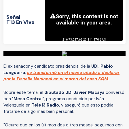
Señal
T13 En Vivo
El ex senador y candidato presidencial de la
UDI
,
Pablo
Longueira
,
se transformó en el nuevo citado a declarar
por la Fiscalía Nacional en el marco del caso SQM
.
Sobre este tema, el
diputado UDI Javier Macaya
conversó
con "
Mesa Central
", programa conducido por Iván
Valenzuela en
Tele13 Radio
, y aseguró que esto podría
tratarse de algo más bien personal.
"Ocurre que en los últimos dos o tres meses, seguimos con