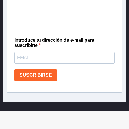
Inscríbete en nuestra lista de correo para recibir
gratis las noticias más importantes del día, con la
confianza de Teletrece.
Introduce tu dirección de e-mail para
suscribirte
SUSCRIBIRSE