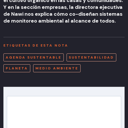
el cultivo orgánico en las casas y comunidades.
Y en la sección empresas, la directora ejecutiva
de Nawi nos explica cómo co-diseñan sistemas
de monitoreo ambiental al alcance de todos.
ETIQUETAS DE ESTA NOTA
AGENDA SUSTENTABLE
SUSTENTABILIDAD
PLANETA
MEDIO AMBIENTE
Newsletter T13