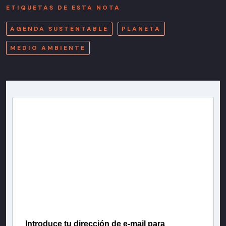
ETIQUETAS DE ESTA NOTA
AGENDA SUSTENTABLE
PLANETA
MEDIO AMBIENTE
Newsletter T13
Inscríbete en nuestra lista de correo para recibir
gratis las noticias más importantes del día, con la
confianza de Teletrece.
Introduce tu dirección de e-mail para