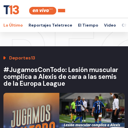
Lo Último
Reportajes Teletrece
El Tiempo
Video
Ch
Deportes13
#JugamosConTodo: Lesión muscular
complica a Alexis de cara a las semis
de la Europa League