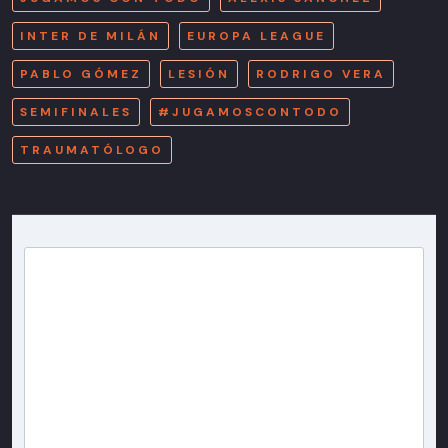
INTER DE MILÁN
EUROPA LEAGUE
PABLO GÓMEZ
LESIÓN
RODRIGO VERA
SEMIFINALES
#JUGAMOSCONTODO
TRAUMATÓLOGO
Newsletter T13
Inscríbete en nuestra lista de correo para recibir
gratis las noticias más importantes del día, con la
confianza de Teletrece.