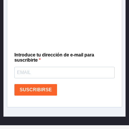
Newsletter T13
Inscríbete en nuestra lista de correo para recibir
gratis las noticias más importantes del día, con la
confianza de Teletrece.
Introduce tu dirección de e-mail para
suscribirte
SUSCRIBIRSE