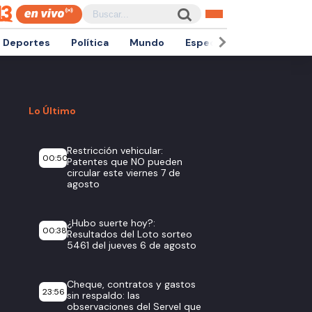
Deportes
Política
Mundo
Espectáculos
Empren
Lo Último
Restricción vehicular:
00:50
Patentes que NO pueden
circular este viernes 7 de
agosto
¿Hubo suerte hoy?:
00:38
Resultados del Loto sorteo
5461 del jueves 6 de agosto
Cheque, contratos y gastos
23:56
sin respaldo: las
observaciones del Servel que