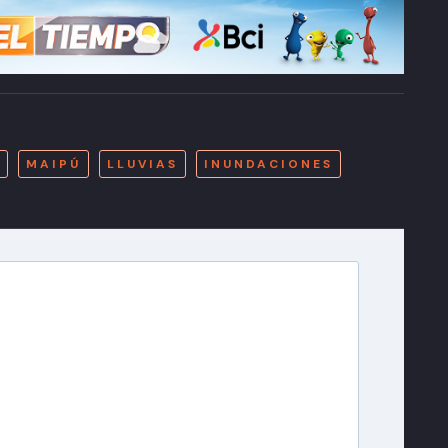
A
MAIPÚ
LLUVIAS
INUNDACIONES
r T13
lista de correo para recibir gratis las noticias
día, con la confianza de Teletrece.