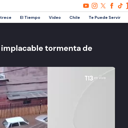
etrece
El Tiempo
Video
Chile
Te Puede Servir
a implacable tormenta de