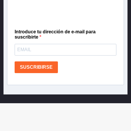
gratis las noticias más importantes del día, con la
confianza de Teletrece.
Introduce tu dirección de e-mail para
suscribirte
SUSCRIBIRSE