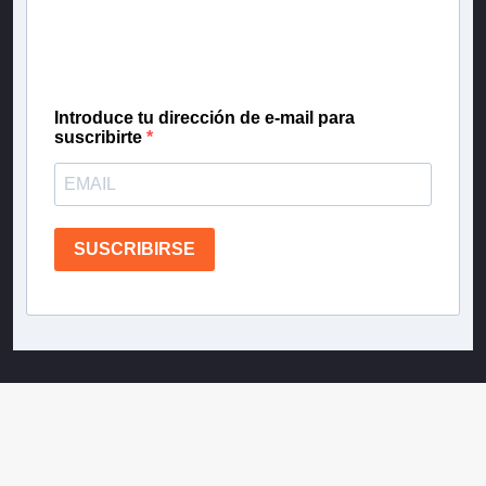
gratis las noticias más importantes del día, con la
confianza de Teletrece.
Introduce tu dirección de e-mail para
suscribirte
SUSCRIBIRSE