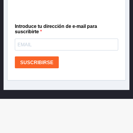
gratis las noticias más importantes del día, con la
confianza de Teletrece.
Introduce tu dirección de e-mail para
suscribirte
SUSCRIBIRSE