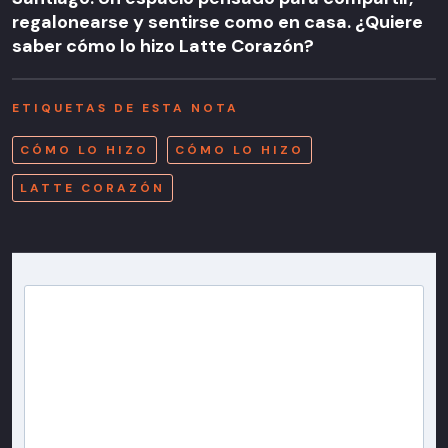
regalonearse y sentirse como en casa. ¿Quiere
saber cómo lo hizo Latte Corazón?
ETIQUETAS DE ESTA NOTA
CÓMO LO HIZO
CÓMO LO HIZO
LATTE CORAZÓN
Newsletter T13
Inscríbete en nuestra lista de correo para recibir