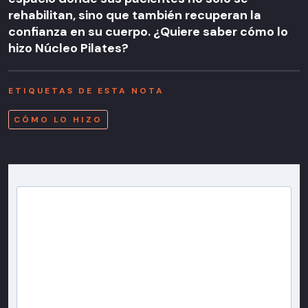
rehabilitan, sino que también recuperan la
confianza en su cuerpo. ¿Quiere saber cómo lo
hizo Núcleo Pilates?
ETIQUETAS DE ESTA NOTA
CÓMO LO HIZO
Newsletter T13
Inscríbete en nuestra lista de correo para recibir
gratis las noticias más importantes del día, con la