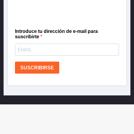
gratis las noticias más importantes del día, con la
confianza de Teletrece.
Introduce tu dirección de e-mail para
suscribirte
SUSCRIBIRSE