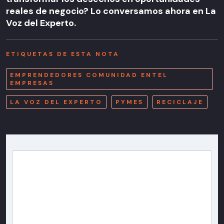
reales de negocio? Lo conversamos ahora en La
Voz del Experto.
ETIQUETAS DE ESTA NOTA
EMPRENDEDORES COMUNIDAD ENTEL
EMPRESAS
LA VOZ DEL EXPERTO
PYMES
RECICLAJE
Newsletter T13
Inscríbete en nuestra lista de correo para recibir