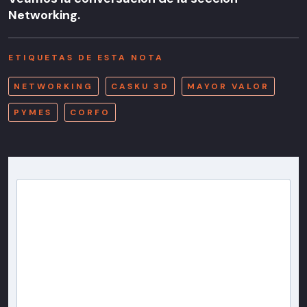
Networking.
ETIQUETAS DE ESTA NOTA
NETWORKING
CASKU 3D
MAYOR VALOR
PYMES
CORFO
Newsletter T13
Inscríbete en nuestra lista de correo para recibir
gratis las noticias más importantes del día, con la