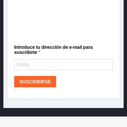
Inscríbete en nuestra lista de correo para recibir
gratis las noticias más importantes del día, con la
confianza de Teletrece.
Introduce tu dirección de e-mail para
suscribirte
SUSCRIBIRSE