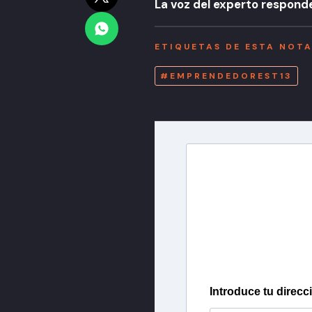
La voz del experto responde
ETIQUETAS DE ESTA NOT
#EMPRENDEDOREST13
Newslette
Inscríbete en nuestra 
más importantes del 
Introduce tu direcc