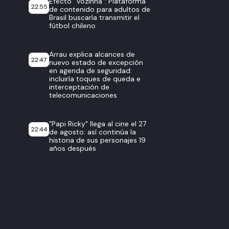
Efecto “Vozinha”: Plataforma
22:55
de contenido para adultos de
Brasil buscaría transmitir el
fútbol chileno
Arrau explica alcances de
22:47
nuevo estado de excepción
en agenda de seguridad:
incluiría toques de queda e
interceptación de
telecomunicaciones
"Papi Ricky" llega al cine el 27
22:44
de agosto: así continúa la
historia de sus personajes 19
años después