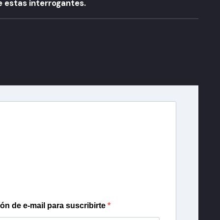
 estas interrogantes.
A
r T13
lista de correo para recibir gratis las noticias
día, con la confianza de Teletrece.
ión de e-mail para suscribirte