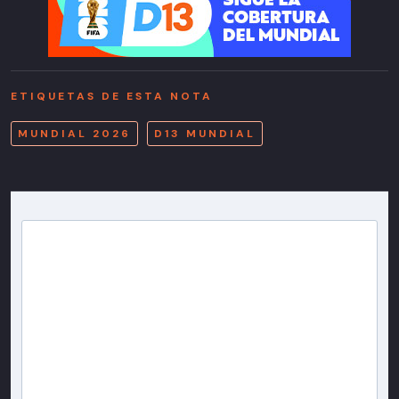
ETIQUETAS DE ESTA NOTA
MUNDIAL 2026
D13 MUNDIAL
Newsletter T13
Inscríbete en nuestra lista de correo para recibir
gratis las noticias más importantes del día, con la
confianza de Teletrece.